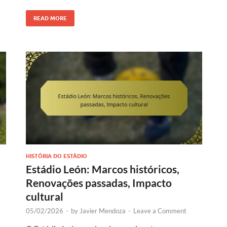
READ MORE
HISTÓRIA DO ESTÁDIO
Estádio León: Marcos históricos,
Renovações passadas, Impacto
cultural
05/02/2026
-
by
Javier Mendoza
-
Leave a Comment