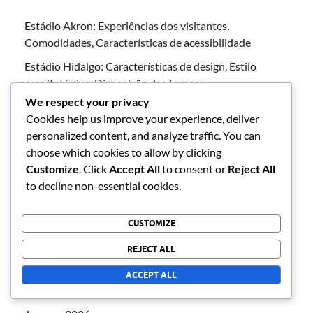
Estádio Akron: Experiências dos visitantes,
Comodidades, Características de acessibilidade
Estádio Hidalgo: Características de design, Estilo
arquitetónico, Disposição dos lugares
We respect your privacy
Estádio Corregidora: Contexto histórico, Renovação,
Cookies help us improve your experience, deliver
Jogos icónicos
personalized content, and analyze traffic. You can
Estádio Universitário: História de abertura, Momentos
choose which cookies to allow by clicking
notáveis, Legado
Customize
. Click
Accept All
to consent or
Reject All
to decline non-essential cookies.
Estádio Tsm Corona: Experiências dos visitantes,
Comodidades, Características de acessibilidade
CUSTOMIZE
REJECT ALL
ARQUIVO
ACCEPT ALL
February 2026